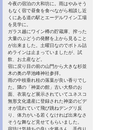
今夜の宿泊の大和坊に。雨はやみそう
もなく宿で昼食を食べながら相談し近
くにある道の駅とエーデルワイン工場
を見学に。
ガラス越にワイン樽の貯蔵庫、搾った
大量のぶどうの発酵を上から見ること
が出来ました。土曜日なのでボトル詰
めラインは止まっていましたが、試
飲、お土産など。
宿に戻り目の前の山門から大きな杉並
木の奥の早池峰神社参拝。
雨の中枝垂れ桂の落葉が良い香りでし
た。隣の「神楽の館」古い大祭のお
面、衣装など展示されていてユネスコ
無形文化遺産に登録された神楽のビデ
オが流れていて飛び跳ねデングリ反
り、体力がいる若くなければ出来なさ
そうな舞など見せてもらいました。
宿坊は気持ちの良い女将さん、手作り