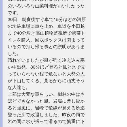
のいろいろな山菜料理がおいしかった
です。
20日　朝食後すぐ車で15分ほどの河原
の坊駐車場に車を止め、車道を小田越
まで40分歩き高山植物監視所で携帯ト
イレを購入。回収ボックスは閉まって
いるので持ち帰る事との説明がありま
した。
晴れていましたが風が強く冷え込み寒
い中出発。30分ほど登ると風と氷で立
っていられない程で危ないと大勢の人
が下山してくる。見るからに頑丈そう
な人達も。
上部は大変な事らしい。樹林の中はさ
ほどでもなかった風、岩場に差し掛か
ると強風に。岩峰で稜線が見える所迄
登った所で敗退しました。昨夜の雨で
岩の間に氷が張って滑るので慎重に下