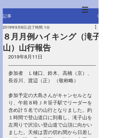
記事
2019年9月8日
読了時間: 1分
８月月例ハイキング（滝子
山）山行報告
2019年8月11日
参加者　Ｌ樋口、鈴木、高橋（京）、
長谷川、渡辺（正） （敬称略）
参加予定の大島さんがキャンセルとな
り、午前８時ＪＲ笹子駅でリーダーを
含め計５名での山行となりました。約
１時間で登山道口に到着し、滝子山を
左周りで沢沿い登山道で山頂に向かい
ました。天候は雲の切れ間から日差し