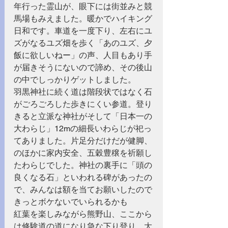
年行った霊山が、眼下には街並みと競
馬場もみえました。暖かでハイキング
日和です。車道を一度下り、左右にユ
ズがなるユズ畑を歩く「あのユズ、夕
飯に欲しいねー」の声、人目もあり手
が届きそうにないので諦め、その後山
の中でしっかりゲットしました。
羽黒神社に続く道は階段状ではなく石
がごろごろした歩きにくい参道。登り
きると立派な神社がそして「日本一の
大わらじ」12mの細長いわらじが祀っ
てありました。片足分だけだが健脚、
のほかに家内安全、五穀豊穣を祈願し
たわらじでした。神社の裏手に「頭の
良くなる石」といわれる碑があったの
で、みんなは額を当てお願いしたので
きっとボケないでいられるかも
紅葉を楽しみながら熊野山、ここから
は修験道の道になり急な下り登り、大