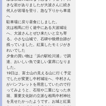
きな岩がありましたが大波さんに続き
何人が岩場を登り、急な下りから車道
へ
駐車場に戻り昼食にしました。
次は相馬に行く途中にある大波城址
へ、大波さんとぜひ来たいと立ち寄
る。小さな山城で、石碑や狼煙台跡が
残っていました。紅葉したモミジがき
れいでした
夕食の買い物は「浜の駅松川浦」で調
達、おいしい魚で楽しい宴席になりま
した。
19日は、富士山の見える山に行く予定
でしたが変更し中村城址へ、中村さん
がパンフレットを用意していたので行
ってみようと、石垣や二重になった水
堀、重要文化財の立派な相馬中村神社
を見せたかったようです。お城と紅葉